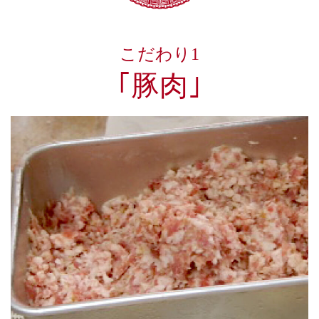
こだわり1
｢豚肉｣